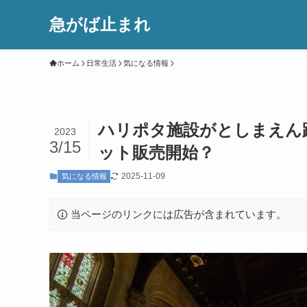
急がば止まれ
ホーム
日常生活
気になる情報
ハリポタ施設がとしまえん
2023
3/15
ット販売開始？
2025-11-09
気になる情報
当ページのリンクには広告が含まれています。