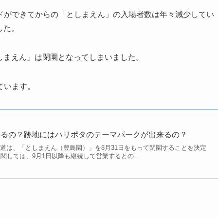
ドができてからの「としまえん」の入場者数は年々減少してい
した。
としまえん」は閉園となってしまいました。
ています。
するの？跡地にはハリポタのテーマパークが出来るの？
 西武鉄道は、「としまえん（豊島園）」を8月31日をもって閉園することを決定
に関しては、9月1日以降も継続して営業するとの…