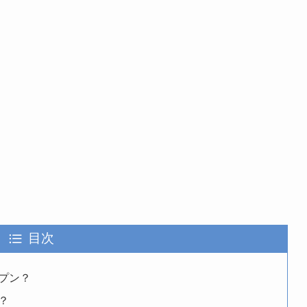
目次
プン？
？