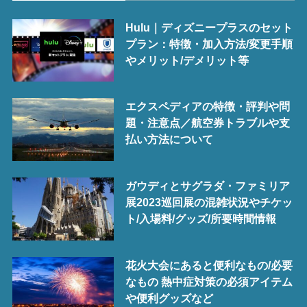
Hulu｜ディズニープラスのセット
プラン：特徴・加入方法/変更手順
やメリット/デメリット等
エクスペディアの特徴・評判や問
題・注意点／航空券トラブルや支
払い方法について
ガウディとサグラダ・ファミリア
展2023巡回展の混雑状況やチケッ
ト/入場料/グッズ/所要時間情報
花火大会にあると便利なもの/必要
なもの 熱中症対策の必須アイテム
や便利グッズなど