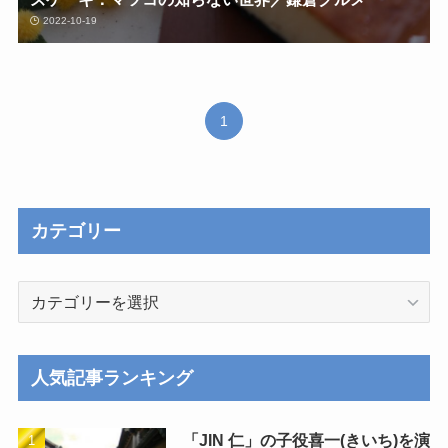
2022-10-19
1
カテゴリー
カ
テ
ゴ
リ
人気記事ランキング
ー
「JIN 仁」の子役喜一(きいち)を演