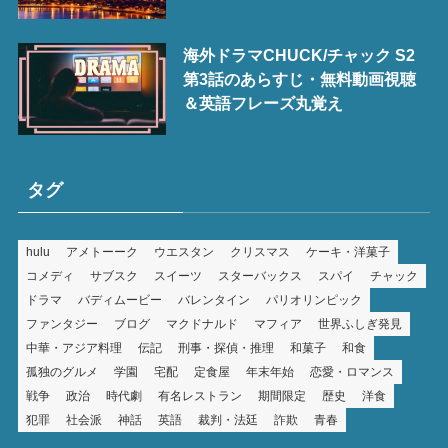
海外ドラマCHUCK/チャック S2
第3話のあらすじ・無料動画視聴
＆英語フレーズ丸覚え
タグ
hulu
アメトーーク
ウエスタン
クリスマス
ケーキ・洋菓子
コメディ
サブスク
スイーツ
スターバックス
スパイ
チャック
ドラマ
バディムービー
バレンタイン
パリオリンピック
ファンタジー
ブログ
マクドナルド
マフィア
世界ふしぎ発見
中華・アジア料理
伝記
刑事・探偵・推理
和菓子
和食
孤独のグルメ
学園
宅配
定食屋
年末年始
恋愛・ロマンス
戦争
政治
時代劇
有名レストラン
期間限定
歴史
洋食
犯罪
社会派
神話
英語
裁判・法廷
詐欺
青春