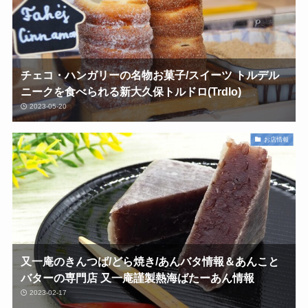
チェコ・ハンガリーの名物お菓子/スイーツ トルデル
ニークを食べられる新大久保トルドロ(Trdlo)
2023-05-20
お店情報
又一庵のきんつば/どら焼き/あんバタ情報＆あんこと
バターの専門店 又一庵謹製熱海ばたーあん情報
2023-02-17