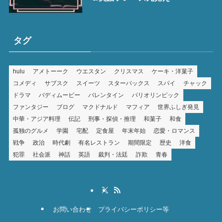
タグ
hulu
アメトーーク
ウエスタン
クリスマス
ケーキ・洋菓子
コメディ
サブスク
スイーツ
スターバックス
スパイ
チャック
ドラマ
バディムービー
バレンタイン
パリオリンピック
ファンタジー
ブログ
マクドナルド
マフィア
世界ふしぎ発見
中華・アジア料理
伝記
刑事・探偵・推理
和菓子
和食
孤独のグルメ
学園
宅配
定食屋
年末年始
恋愛・ロマンス
戦争
政治
時代劇
有名レストラン
期間限定
歴史
洋食
犯罪
社会派
神話
英語
裁判・法廷
詐欺
青春
お問い合わせ
プライバシーポリシー等