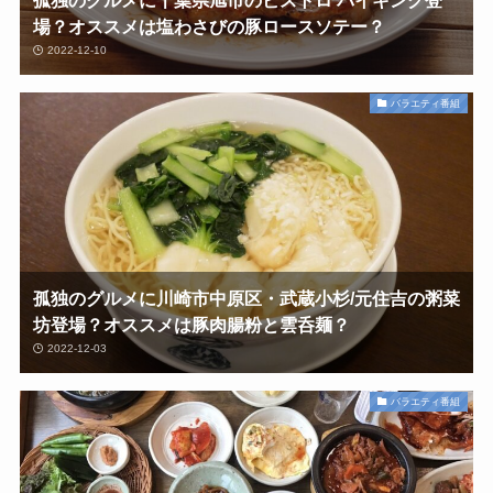
孤独のグルメに千葉県旭市のビストロ バイキング登
場？オススメは塩わさびの豚ロースソテー？
2022-12-10
バラエティ番組
孤独のグルメに川崎市中原区・武蔵小杉/元住吉の粥菜
坊登場？オススメは豚肉腸粉と雲呑麺？
2022-12-03
バラエティ番組