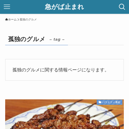
急がば止まれ
ホーム
孤独のグルメ
孤独のグルメ
– tag –
孤独のグルメに関する情報ページになります。
バラエティ番組