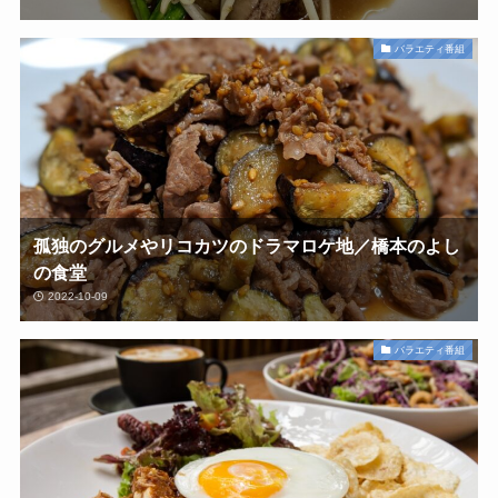
バラエティ番組
孤独のグルメやリコカツのドラマロケ地／橋本のよし
の食堂
2022-10-09
バラエティ番組