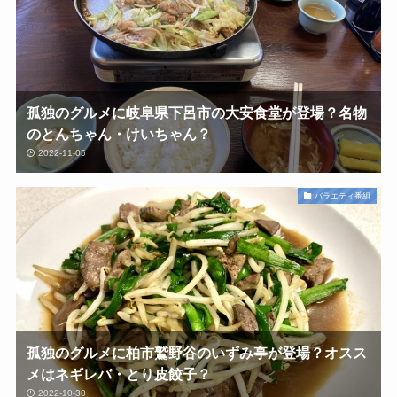
孤独のグルメに岐阜県下呂市の大安食堂が登場？名物
のとんちゃん・けいちゃん？
2022-11-05
バラエティ番組
孤独のグルメに柏市鷲野谷のいずみ亭が登場？オスス
メはネギレバ・とり皮餃子？
2022-10-30