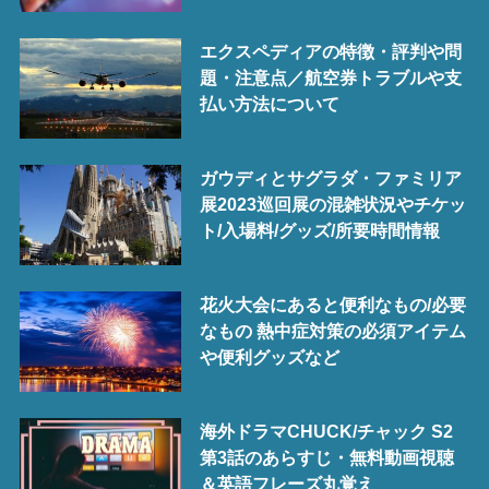
エクスペディアの特徴・評判や問
題・注意点／航空券トラブルや支
払い方法について
ガウディとサグラダ・ファミリア
展2023巡回展の混雑状況やチケッ
ト/入場料/グッズ/所要時間情報
花火大会にあると便利なもの/必要
なもの 熱中症対策の必須アイテム
や便利グッズなど
海外ドラマCHUCK/チャック S2
第3話のあらすじ・無料動画視聴
＆英語フレーズ丸覚え