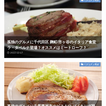
バラエティ番組
孤独のグルメに千代田区 麹町/市ヶ谷のイタリア食堂
ラ・タベルナ登場？オススメはミートローフ？
2022-12-17
バラエティ番組