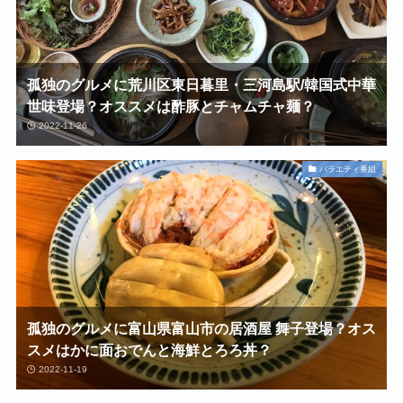
孤独のグルメに荒川区東日暮里・三河島駅/韓国式中華
世味登場？オススメは酢豚とチャムチャ麺？
2022-11-26
バラエティ番組
孤独のグルメに富山県富山市の居酒屋 舞子登場？オス
スメはかに面おでんと海鮮とろろ丼？
2022-11-19