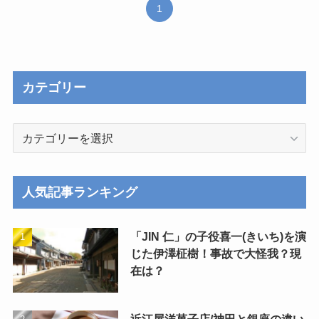
1
カテゴリー
カ
テ
ゴ
リ
人気記事ランキング
ー
「JIN 仁」の子役喜一(きいち)を演
じた伊澤柾樹！事故で大怪我？現
在は？
近江屋洋菓子店/神田と銀座の違い