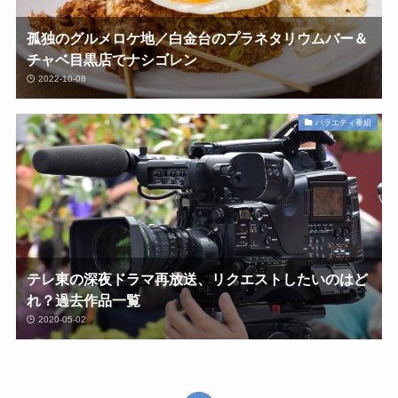
孤独のグルメロケ地／白金台のプラネタリウムバー＆
チャベ目黒店でナシゴレン
2022-10-08
バラエティ番組
テレ東の深夜ドラマ再放送、リクエストしたいのはど
れ？過去作品一覧
2020-05-02