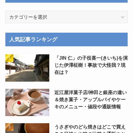
カ
テ
ゴ
リ
人気記事ランキング
ー
「JIN 仁」の子役喜一(きいち)を演
じた伊澤柾樹！事故で大怪我？現
在は？
近江屋洋菓子店/神田と銀座の違い
＆焼き菓子・アップルパイやケー
キのメニュー・値段や通販情報
うさぎやのどら焼きはどこで買え