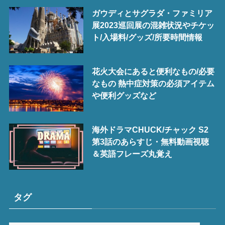
ガウディとサグラダ・ファミリア
展2023巡回展の混雑状況やチケッ
ト/入場料/グッズ/所要時間情報
花火大会にあると便利なもの/必要
なもの 熱中症対策の必須アイテム
や便利グッズなど
海外ドラマCHUCK/チャック S2
第3話のあらすじ・無料動画視聴
＆英語フレーズ丸覚え
タグ