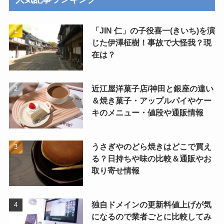
ー
「JIN 仁」の子役喜一(きいち)を演
じた伊澤柾樹！事故で大怪我？現
在は？
近江屋洋菓子店/神田と銀座の違い
＆焼き菓子・アップルパイやケー
キのメニュー・値段や通販情報
うさぎやのどら焼きはどこで買え
る？日持ちや味の比較＆通販やお
取り寄せ情報
独自ドメインの更新料値上げが気
になるので業者ごとに比較してみ