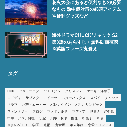
花火大会にあると便利なもの/必要
なもの 熱中症対策の必須アイテム
や便利グッズなど
海外ドラマCHUCK/チャック S2
第3話のあらすじ・無料動画視聴
＆英語フレーズ丸覚え
タグ
hulu
アメトーーク
ウエスタン
クリスマス
ケーキ・洋菓子
コメディ
サブスク
スイーツ
スターバックス
スパイ
チャック
ドラマ
バディムービー
バレンタイン
パリオリンピック
ファンタジー
ブログ
マクドナルド
マフィア
世界ふしぎ発見
中華・アジア料理
伝記
刑事・探偵・推理
和菓子
和食
孤独のグルメ
学園
宅配
定食屋
年末年始
恋愛・ロマンス