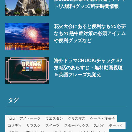
ト/入場料/グッズ/所要時間情報
花火大会にあると便利なもの/必要
なもの 熱中症対策の必須アイテム
や便利グッズなど
海外ドラマCHUCK/チャック S2
第3話のあらすじ・無料動画視聴
＆英語フレーズ丸覚え
タグ
hulu
アメトーーク
ウエスタン
クリスマス
ケーキ・洋菓子
コメディ
サブスク
スイーツ
スターバックス
スパイ
チャック