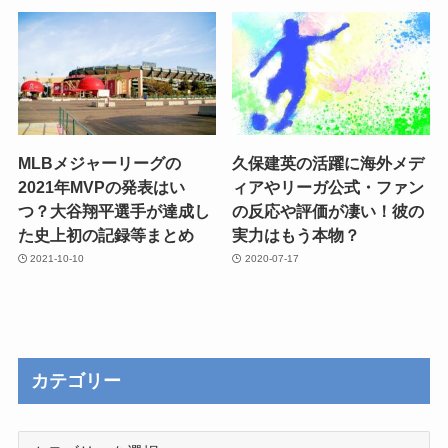
MLBメジャーリーグの
久保建英の活躍に海外メデ
2021年MVPの発表はい
ィアやリーガ公式・ファン
つ？大谷翔平選手が達成し
の反応や評価が凄い！彼の
た史上初の記録等まとめ
実力はもう本物？
2021-10-10
2020-07-17
カテゴリー
カ