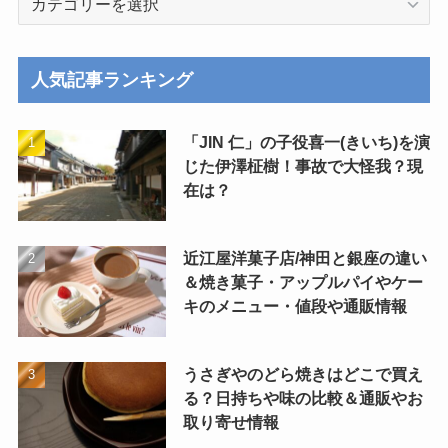
テ
ゴ
リ
人気記事ランキング
ー
「JIN 仁」の子役喜一(きいち)を演
じた伊澤柾樹！事故で大怪我？現
在は？
近江屋洋菓子店/神田と銀座の違い
＆焼き菓子・アップルパイやケー
キのメニュー・値段や通販情報
うさぎやのどら焼きはどこで買え
る？日持ちや味の比較＆通販やお
取り寄せ情報