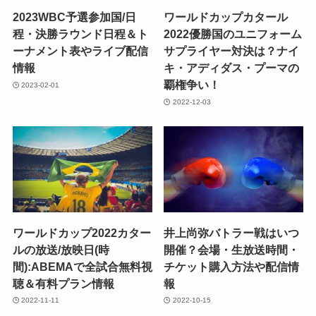
2023WBC予選参加国/日
ワールドカップカタール
程・決勝ラウンド日程＆ト
2022優勝国のユニフォーム
ーナメント表やライブ配信
サプライヤー対決は？ナイ
情報
キ・アディダス・プーマの
覇権争い！
2023-02-01
2022-12-03
ワールドカップ2022カター
井上尚弥バトラー戦はいつ
ルの放送/放映日(時
開催？会場・生放送時間・
間):ABEMAで全試合無料視
チケット購入方法や配信情
聴＆有料プラン情報
報
2022-11-11
2022-10-15