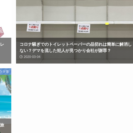
テレ
コロナ騒ぎでのトイレットペーパーの品切れは簡単に解消し
ない？デマを流した犯人が見つかり会社が謝罪？
2020-03-04
ラマ等
旅