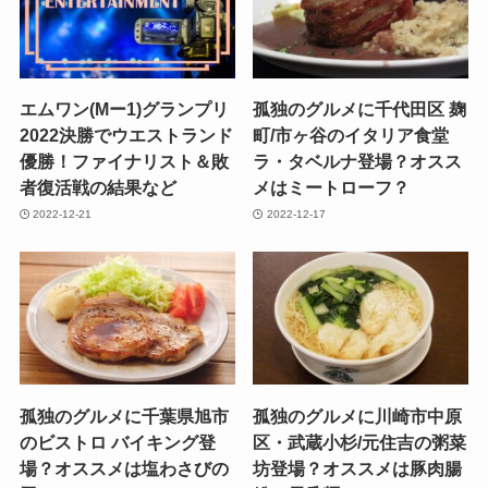
エムワン(Mー1)グランプリ
孤独のグルメに千代田区 麹
2022決勝でウエストランド
町/市ヶ谷のイタリア食堂
優勝！ファイナリスト＆敗
ラ・タベルナ登場？オスス
者復活戦の結果など
メはミートローフ？
2022-12-21
2022-12-17
孤独のグルメに千葉県旭市
孤独のグルメに川崎市中原
のビストロ バイキング登
区・武蔵小杉/元住吉の粥菜
場？オススメは塩わさびの
坊登場？オススメは豚肉腸