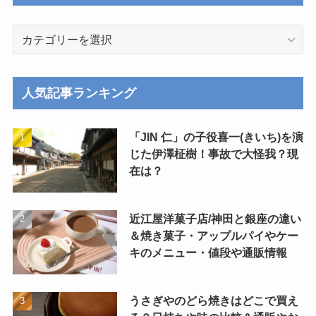
カ
テ
ゴ
リ
人気記事ランキング
ー
「JIN 仁」の子役喜一(きいち)を演
じた伊澤柾樹！事故で大怪我？現
在は？
近江屋洋菓子店/神田と銀座の違い
＆焼き菓子・アップルパイやケー
キのメニュー・値段や通販情報
うさぎやのどら焼きはどこで買え