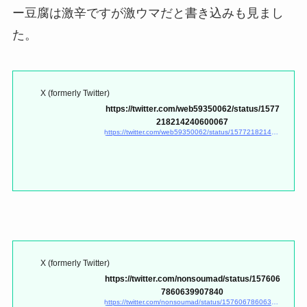
ー豆腐は激辛ですが激ウマだと書き込みも見まし
た。
X (formerly Twitter)
https://twitter.com/web59350062/status/1577
218214240600067
https://twitter.com/web59350062/status/1577218214240600067
X (formerly Twitter)
https://twitter.com/nonsoumad/status/157606
7860639907840
https://twitter.com/nonsoumad/status/1576067860639907840