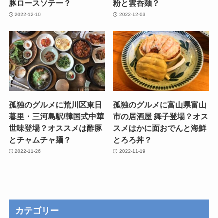
豚ロースソテー？
粉と雲呑麺？
2022-12-10
2022-12-03
孤独のグルメに荒川区東日
孤独のグルメに富山県富山
暮里・三河島駅/韓国式中華
市の居酒屋 舞子登場？オス
世味登場？オススメは酢豚
スメはかに面おでんと海鮮
とチャムチャ麺？
とろろ丼？
2022-11-26
2022-11-19
カテゴリー