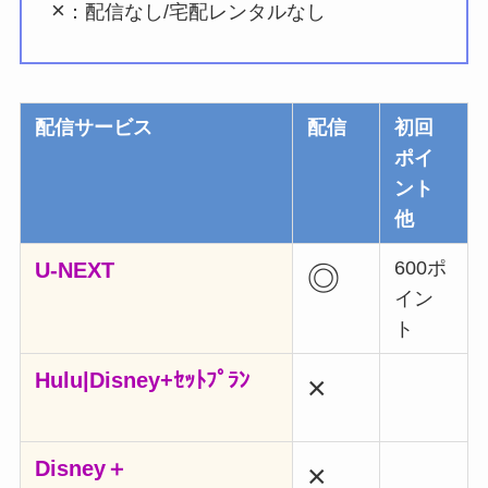
×
：配信なし/宅配レンタルなし
配信サービス
配信
初回
ポイ
ント
他
600ポ
U-NEXT
◎
イン
ト
Hulu|Disney+ｾｯﾄﾌﾟﾗﾝ
×
Disney＋
×