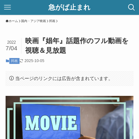
急がば止まれ
ホーム
国内・アジア映画
邦画
映画『娼年』話題作のフル動画を
2022
7/04
視聴＆見放題
2025-10-05
邦画
当ページのリンクには広告が含まれています。