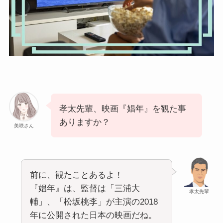
孝太先輩、映画『娼年』を観た事
ありますか？
美咲さん
前に、観たことあるよ！
『娼年』は、監督は「三浦大
孝太先輩
輔」、「松坂桃李」が主演の2018
年に公開された日本の映画だね。