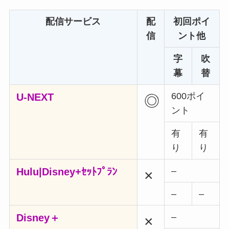
配信サービス
配
初回ポイ
信
ント他
字
吹
幕
替
600ポイ
U-NEXT
◎
ント
有
有
り
り
–
Hulu|Disney+ｾｯﾄﾌﾟﾗﾝ
×
–
–
–
Disney＋
×