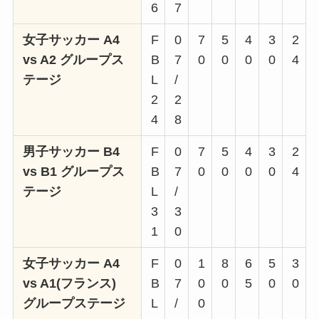
6
7
女子サッカー A4
F
0
7
5
4
3
2
vs A2 グループス
B
7
0
0
0
0
4
テージ
L
/
2
2
4
8
男子サッカー B4
F
0
7
5
4
3
2
vs B1 グループス
B
7
0
0
0
0
4
テージ
L
/
3
3
1
0
女子サッカー A4
F
0
1
8
6
5
3
vs A1(フランス)
B
7
0
0
5
0
0
グループステージ
L
/
0