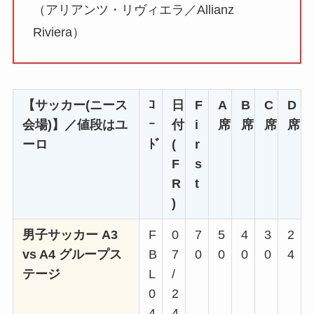
（アリアンツ・リヴィエラ／Allianz
Riviera）
【サッカー(ニース
ｺ
日
F
A
B
C
D
会場)】／値段はユ
ｰ
付
i
席
席
席
席
ーロ
ﾄﾞ
(
r
F
s
R
t
)
男子サッカー A3
F
0
7
5
4
3
2
vs A4 グループス
B
7
0
0
0
0
4
テージ
L
/
0
2
4
4