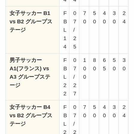
女子サッカー B1
F
0
7
5
4
3
2
vs B2 グループス
B
7
0
0
0
0
4
テージ
L
/
1
2
4
5
男子サッカー
F
0
1
8
6
5
3
A1(フランス) vs
B
7
0
0
5
0
0
A3 グループステ
L
/
0
ージ
2
2
2
7
女子サッカー B4
F
0
7
5
4
3
2
vs B2 グループス
B
7
0
0
0
0
4
テージ
L
/
2
2