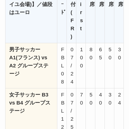
イユ会場)】／値段
ｰ
付
i
席
席
席
席
はユーロ
ﾄﾞ
(
r
F
s
R
t
)
男子サッカー
F
0
1
8
6
5
3
A1(フランス) vs
B
7
0
0
5
0
0
A2 グループステ
L
/
0
ージ
0
2
8
4
女子サッカー B3
F
0
7
5
4
3
2
vs B4 グループス
B
7
0
0
0
0
4
テージ
L
/
1
2
2
5