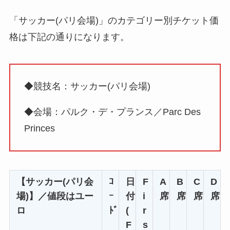
「サッカー(パリ会場)」のカテゴリー別チケット価
格は下記の通りになります。
◆競技名：サッカー(パリ会場)
◆会場：パルク・デ・プランス／Parc Des
Princes
【サッカー(パリ会
ｺ
日
F
A
B
C
D
場)】／値段はユー
ｰ
付
i
席
席
席
席
ロ
ﾄﾞ
(
r
F
s