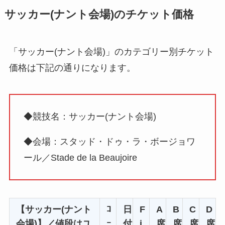
サッカー(ナント会場)のチケット価格
「サッカー(ナント会場)」のカテゴリー別チケット
価格は下記の通りになります。
◆競技名：サッカー(ナント会場)
◆会場：スタッド・ドゥ・ラ・ボージョワ
ール／Stade de la Beaujoire
【サッカー(ナント
ｺ
日
F
A
B
C
D
会場)】／値段はユ
ｰ
付
i
席
席
席
席