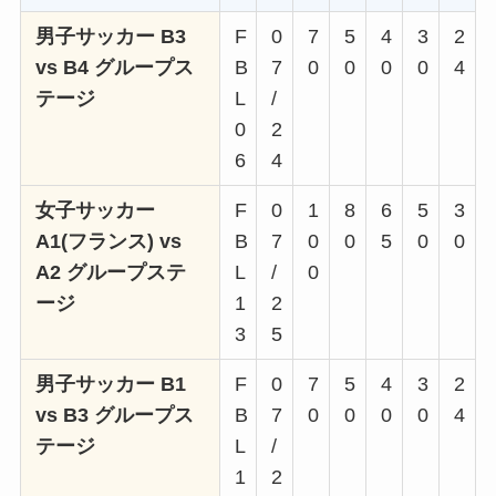
男子サッカー B3
F
0
7
5
4
3
2
vs B4 グループス
B
7
0
0
0
0
4
テージ
L
/
0
2
6
4
女子サッカー
F
0
1
8
6
5
3
A1(フランス) vs
B
7
0
0
5
0
0
A2 グループステ
L
/
0
ージ
1
2
3
5
男子サッカー B1
F
0
7
5
4
3
2
vs B3 グループス
B
7
0
0
0
0
4
テージ
L
/
1
2