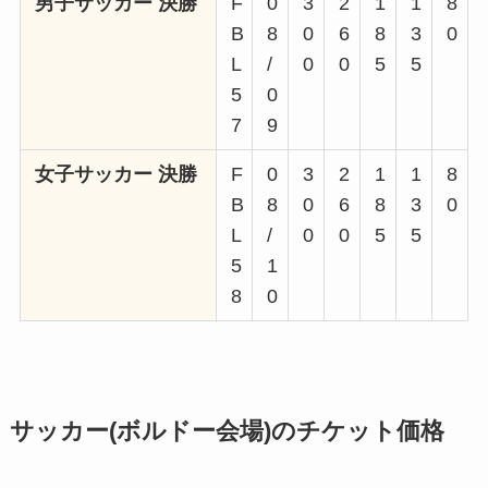
男子サッカー 決勝
F
0
3
2
1
1
8
B
8
0
6
8
3
0
L
/
0
0
5
5
5
0
7
9
女子サッカー 決勝
F
0
3
2
1
1
8
B
8
0
6
8
3
0
L
/
0
0
5
5
5
1
8
0
サッカー(ボルドー会場)のチケット価格