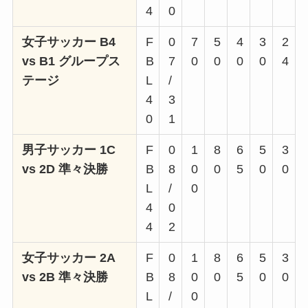
4
0
女子サッカー B4
F
0
7
5
4
3
2
vs B1 グループス
B
7
0
0
0
0
4
テージ
L
/
4
3
0
1
男子サッカー 1C
F
0
1
8
6
5
3
vs 2D 準々決勝
B
8
0
0
5
0
0
L
/
0
4
0
4
2
女子サッカー 2A
F
0
1
8
6
5
3
vs 2B 準々決勝
B
8
0
0
5
0
0
L
/
0