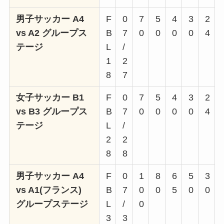
男子サッカー A4
F
0
7
5
4
3
2
vs A2 グループス
B
7
0
0
0
0
4
テージ
L
/
1
2
8
7
女子サッカー B1
F
0
7
5
4
3
2
vs B3 グループス
B
7
0
0
0
0
4
テージ
L
/
2
2
8
8
男子サッカー A4
F
0
1
8
6
5
3
vs A1(フランス)
B
7
0
0
5
0
0
グループステージ
L
/
0
3
3