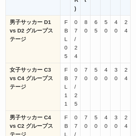
R
t
)
男子サッカー D1
F
0
8
6
5
4
2
vs D2 グループス
B
7
0
5
0
0
4
テージ
L
/
0
2
5
4
女子サッカー C3
F
0
7
5
4
3
2
vs C4 グループス
B
7
0
0
0
0
4
テージ
L
/
1
2
1
5
男子サッカー C4
F
0
7
5
4
3
2
vs C2 グループス
B
7
0
0
0
0
4
テージ
L
/