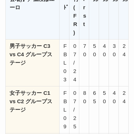
ーロ
ﾄﾞ
(
r
F
s
R
t
)
男子サッカー C3
F
0
7
5
4
3
2
vs C4 グループス
B
7
0
0
0
0
4
テージ
L
/
0
2
3
4
女子サッカー C1
F
0
8
6
5
4
2
vs C2 グループス
B
7
0
5
0
0
4
テージ
L
/
0
2
9
5