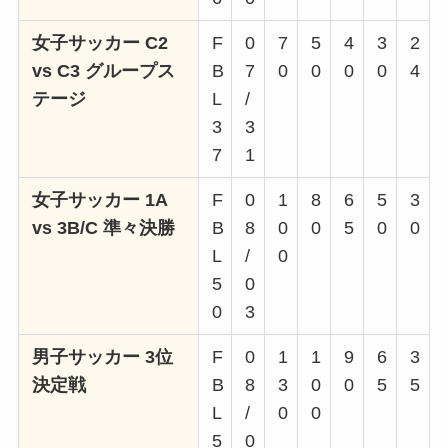
女子サッカー C2
F
0
7
5
4
3
2
vs C3 グループス
B
7
0
0
0
0
4
テージ
L
/
3
3
7
1
女子サッカー 1A
F
0
1
8
6
5
3
vs 3B/C 準々決勝
B
8
0
0
5
0
0
L
/
0
5
0
0
3
男子サッカー 3位
F
0
1
1
9
6
3
決定戦
B
8
3
0
0
5
5
L
/
0
0
5
0