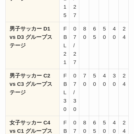
1
2
5
7
男子サッカー D1
F
0
8
6
5
4
2
vs D3 グループス
B
7
0
5
0
0
4
テージ
L
/
2
2
1
7
男子サッカー C2
F
0
7
5
4
3
2
vs C3 グループス
B
7
0
0
0
0
4
テージ
L
/
3
3
0
0
女子サッカー C4
F
0
8
6
5
4
2
vs C1 グループス
B
7
0
5
0
0
4