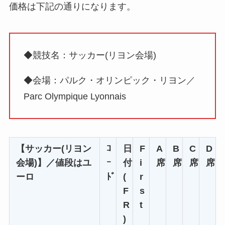
価格は下記の通りになります。
◆競技名：サッカー(リヨン会場)
◆会場：パルク・オリンピック・リヨン／
Parc Olympique Lyonnais
【サッカー(リヨン
ｺ
日
F
A
B
C
D
会場)】／値段はユ
ｰ
付
i
席
席
席
席
ーロ
ﾄﾞ
(
r
F
s
R
t
)