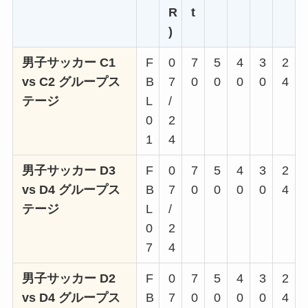
R
t
)
男子サッカー C1
F
0
7
5
4
3
2
vs C2 グループス
B
7
0
0
0
0
4
テージ
L
/
0
2
1
4
男子サッカー D3
F
0
7
5
4
3
2
vs D4 グループス
B
7
0
0
0
0
4
テージ
L
/
0
2
7
4
男子サッカー D2
F
0
7
5
4
3
2
vs D4 グループス
B
7
0
0
0
0
4