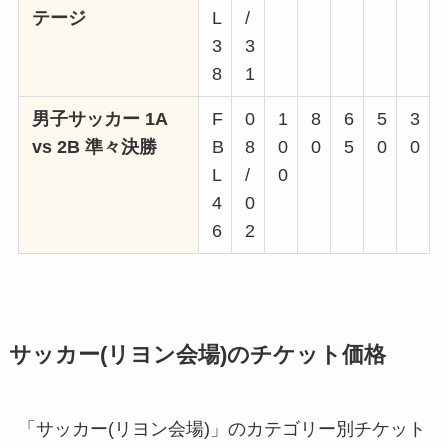
テージ
L
/
3
3
8
1
男子サッカー 1A
F
0
1
8
6
5
3
vs 2B 準々決勝
B
8
0
0
5
0
0
L
/
0
4
0
6
2
サッカー(リヨン会場)のチケット価格
「サッカー(リヨン会場)」のカテゴリー別チケット