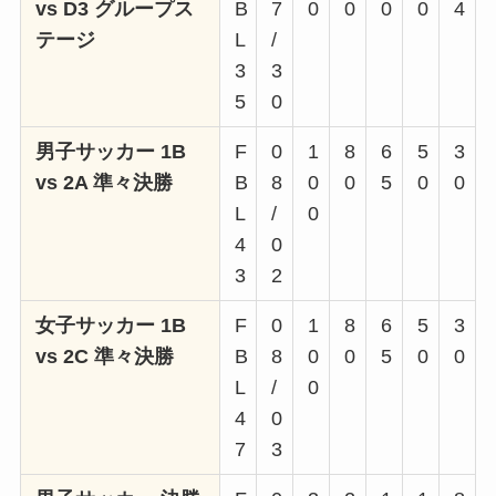
vs D3 グループス
B
7
0
0
0
0
4
テージ
L
/
3
3
5
0
男子サッカー 1B
F
0
1
8
6
5
3
vs 2A 準々決勝
B
8
0
0
5
0
0
L
/
0
4
0
3
2
女子サッカー 1B
F
0
1
8
6
5
3
vs 2C 準々決勝
B
8
0
0
5
0
0
L
/
0
4
0
7
3