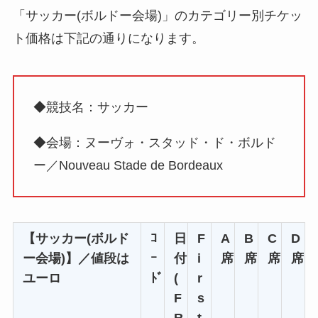
「サッカー(ボルドー会場)」のカテゴリー別チケッ
ト価格は下記の通りになります。
◆競技名：サッカー
◆会場：ヌーヴォ・スタッド・ド・ボルド
ー／Nouveau Stade de Bordeaux
【サッカー(ボルド
ｺ
日
F
A
B
C
D
ー会場)】／値段は
ｰ
付
i
席
席
席
席
ユーロ
ﾄﾞ
(
r
F
s