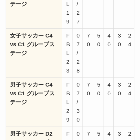
テージ
L
/
1
2
9
7
女子サッカー C4
F
0
7
5
4
3
2
vs C1 グループス
B
7
0
0
0
0
4
テージ
L
/
2
2
3
8
男子サッカー C4
F
0
7
5
4
3
2
vs C1 グループス
B
7
0
0
0
0
4
テージ
L
/
2
3
9
0
男子サッカー D2
F
0
7
5
4
3
2