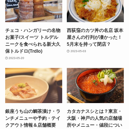
チェコ・ハンガリーの名物
西荻窪のカツ丼の名店 坂本
お菓子/スイーツ トルデル
屋さんの行列が凄かった！
ニークを食べられる新大久
5月末を持って閉店？
保トルドロ(Trdlo)
2023-05-03
2023-05-20
銀座うち山の鯛茶漬け・ラ
カタカナスシとは？東京・
ンチメニューや予約・テイ
大阪・神戸の人気の店舗場
クアウト情報＆店舗概要
所やメニュー・値段につい