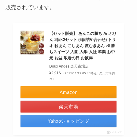
販売されています。
【セット販売】 あんこの勝ち Anぷり
ん 3個×2セット (6個詰め合わせ) トリ
オ 粒あん こしあん 皮むきあん 和 勝
ちスイーツ 入園 入学 入社 卒業 お中
元 お盆 敬老の日 お彼岸
Doux Anges 楽天市場店
¥2,916
（2025/11/19 05:40時点 | 楽天市場調
べ）
Amazon
楽天市場
Yahooショッピング
ポチップ