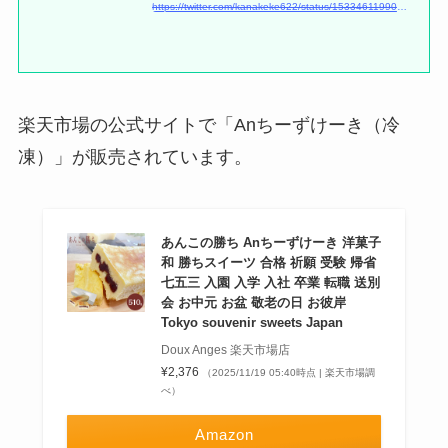
https://twitter.com/kanakeke622/status/1533461199014469633
楽天市場の公式サイトで「Anちーずけーき（冷
凍）」が販売されています。
あんこの勝ち Anちーずけーき 洋菓子
和 勝ちスイーツ 合格 祈願 受験 帰省
七五三 入園 入学 入社 卒業 転職 送別
会 お中元 お盆 敬老の日 お彼岸
Tokyo souvenir sweets Japan
Doux Anges 楽天市場店
¥2,376
（2025/11/19 05:40時点 | 楽天市場調
べ）
Amazon