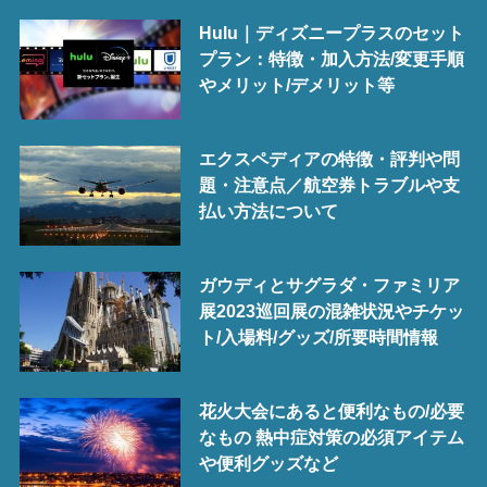
Hulu｜ディズニープラスのセット
プラン：特徴・加入方法/変更手順
やメリット/デメリット等
エクスペディアの特徴・評判や問
題・注意点／航空券トラブルや支
払い方法について
ガウディとサグラダ・ファミリア
展2023巡回展の混雑状況やチケッ
ト/入場料/グッズ/所要時間情報
花火大会にあると便利なもの/必要
なもの 熱中症対策の必須アイテム
や便利グッズなど