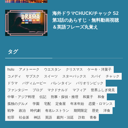
海外ドラマCHUCK/チャック S2
第3話のあらすじ・無料動画視聴
＆英語フレーズ丸覚え
タグ
hulu
アメトーーク
ウエスタン
クリスマス
ケーキ・洋菓子
コメディ
サブスク
スイーツ
スターバックス
スパイ
チャック
ドラマ
バディムービー
バレンタイン
パリオリンピック
ファンタジー
ブログ
マクドナルド
マフィア
世界ふしぎ発見
中華・アジア料理
伝記
刑事・探偵・推理
和菓子
和食
孤独のグルメ
学園
宅配
定食屋
年末年始
恋愛・ロマンス
戦争
政治
時代劇
有名レストラン
期間限定
歴史
洋食
犯罪
社会派
神話
英語
裁判・法廷
詐欺
青春