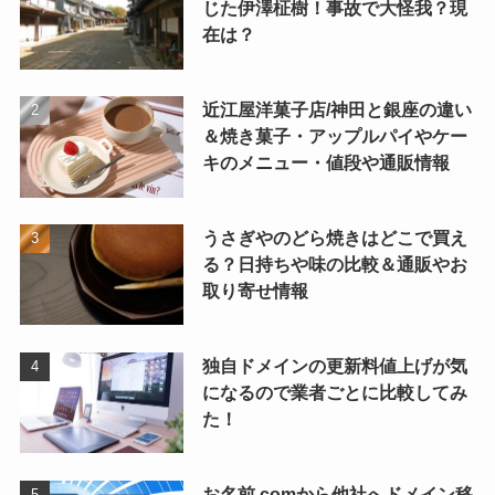
じた伊澤柾樹！事故で大怪我？現
在は？
近江屋洋菓子店/神田と銀座の違い
＆焼き菓子・アップルパイやケー
キのメニュー・値段や通販情報
うさぎやのどら焼きはどこで買え
る？日持ちや味の比較＆通販やお
取り寄せ情報
独自ドメインの更新料値上げが気
になるので業者ごとに比較してみ
た！
お名前.comから他社へドメイン移