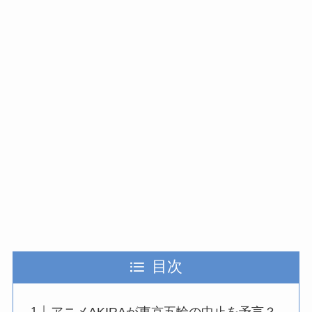
目次
アニメAKIRAが東京五輪の中止を予言？