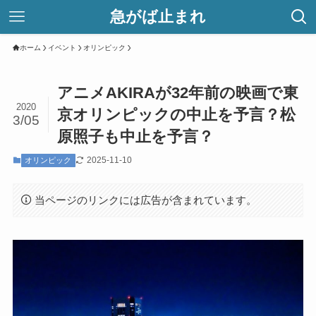
急がば止まれ
ホーム
イベント
オリンピック
アニメAKIRAが32年前の映画で東
2020
京オリンピックの中止を予言？松
3/05
原照子も中止を予言？
2025-11-10
オリンピック
当ページのリンクには広告が含まれています。