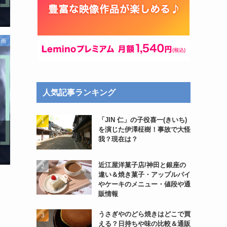
映画
人気記事ランキング
「JIN 仁」の子役喜一(きいち)
を演じた伊澤柾樹！事故で大怪
我？現在は？
近江屋洋菓子店/神田と銀座の
違い＆焼き菓子・アップルパイ
やケーキのメニュー・値段や通
販情報
うさぎやのどら焼きはどこで買
える？日持ちや味の比較＆通販