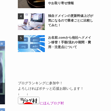
やお取り寄せ情報
独自ドメインの更新料値上げが
気になるので業者ごとに比較し
てみた！
お名前.comから他社へドメイ
ン移管！手順/流れや期間・費
映画
用・注意点について
ブログランキングに参加中！
よろしければポチッと応援お願いします！
↓ ↓
にほんブログ村
映画