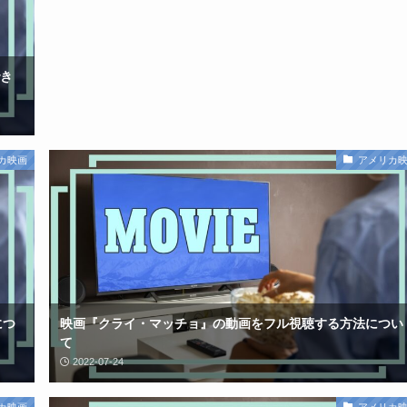
き
カ映画
アメリカ
につ
映画『クライ・マッチョ』の動画をフル視聴する方法につい
て
2022-07-24
カ映画
アメリカ