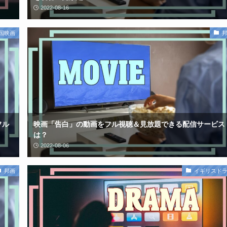
2022-08-16
国映画
フル
映画「告白」の動画をフル視聴＆見放題できる配信サービス
は？
2022-08-06
邦画
イギリスド