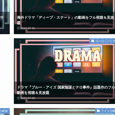
サ
海外ドラマ「ディープ・ステート」の動画をフル視聴＆見放
題
2022-07-31
ヨーロッパド
ドラマ『ブルー・アイズ 国家陰謀とテロ事件』話題作のフル
動画を視聴＆見放題
2022-07-26
カ映画
アメリカ