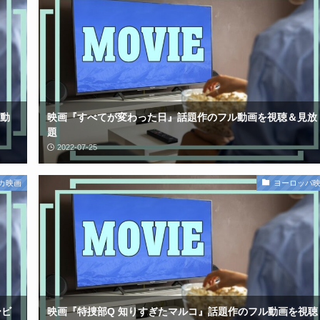
動
映画『すべてが変わった日』話題作のフル動画を視聴＆見放
題
2022-07-25
カ映画
ヨーロッパ
ービ
映画『特捜部Q 知りすぎたマルコ』話題作のフル動画を視聴