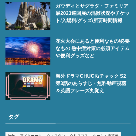
ガウディとサグラダ・ファミリア
展2023巡回展の混雑状況やチケッ
ト/入場料/グッズ/所要時間情報
花火大会にあると便利なもの/必要
なもの 熱中症対策の必須アイテム
や便利グッズなど
海外ドラマCHUCK/チャック S2
第3話のあらすじ・無料動画視聴
＆英語フレーズ丸覚え
タグ
hulu
アメトーーク
ウエスタン
クリスマス
ケーキ・洋菓子