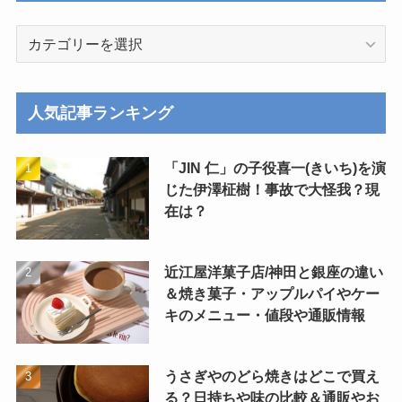
カ
テ
ゴ
リ
人気記事ランキング
ー
「JIN 仁」の子役喜一(きいち)を演
じた伊澤柾樹！事故で大怪我？現
在は？
近江屋洋菓子店/神田と銀座の違い
＆焼き菓子・アップルパイやケー
キのメニュー・値段や通販情報
うさぎやのどら焼きはどこで買え
る？日持ちや味の比較＆通販やお